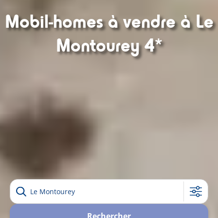
Mobil-homes à vendre à Le
Montourey 4*
Région /
Département
Filtrer
/ Camping
Choisissez
Nbre. de
Rechercher