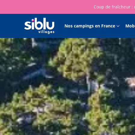
Coup de fraîcheur : 
Nos campings en France
Mob
Main
navigation
Aller
au
contenu
principal