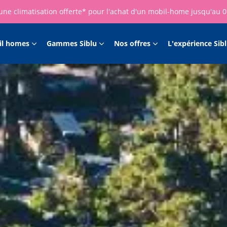
une climatisation offerte* pour l'achat d'un mobil-home jusqu'au 
il homes
Gammes Siblu
Nos offres
L'expérience Sib