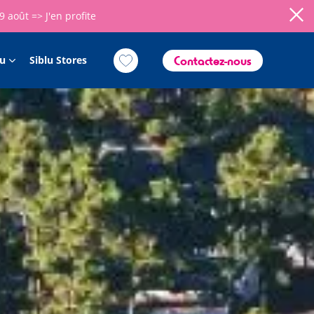
09 août =>
J'en profite
Contactez-nous
lu
Siblu Stores