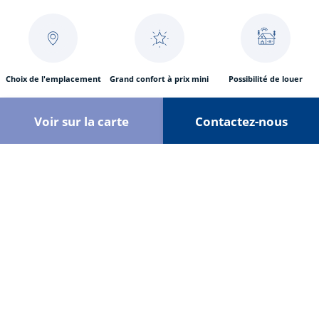
d'Ariane
Choix de l'emplacement
Grand confort à prix mini
Possibilité de louer
Voir sur la carte
Contactez-nous
Campings ouverts 9 mois
13 000 propriétaires nous
28 campings 4 & 5*
sur 12
font confiance
L’offre mobil-home d’occasion Siblu
en bref
Prix attractifs : des modèles disponibles pour