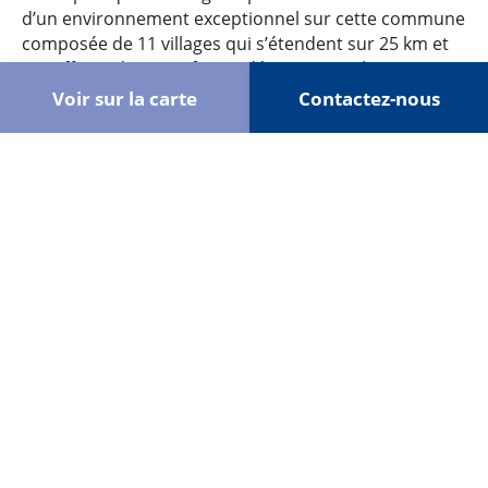
d’un environnement exceptionnel sur cette commune
composée de 11 villages qui s’étendent sur 25 km et
qui offrent de magnifiques décors naturels. Devenir
propriétaire d’un mobil home en Gironde vous
Voir sur la carte
Contactez-nous
permettra de revenir quand vous le souhaitez !
Devenez propriétaire de votre mobil
home à partir de 20 104 €
Au bord du bassin d’Arcachon, tout est pensé pour
vous faire passer un séjour des plus ressourçant
entre villages ostréicoles et plages au
Afficher plus
Ouverture aux propriétaires :