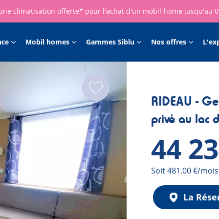
une climatisation offerte* pour l'achat d'un mobil-home jusqu'au 
nce
Mobil homes
Gammes Siblu
Nos offres
L'ex
RIDEAU - Gen
privé au lac 
44 2
Mensualité
Soit 481.00 €/mois
La Rése