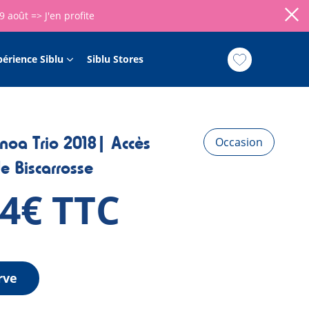
09 août =>
J'en profite
périence Siblu
Siblu Stores
oa Trio 2018| Accès
Occasion
de Biscarrosse
34€ TTC
rve