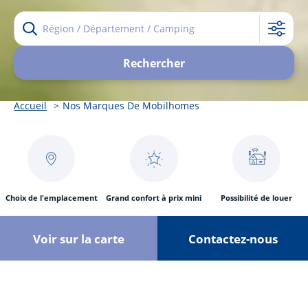
Région /
Département
Filtrer
/ Camping
Choisissez
Nbre. de
Rechercher
l'état
chambres
Fil
Accueil
Nos Marques De Mobilhomes
d'Ariane
Choix de l'emplacement
Grand confort à prix mini
Possibilité de louer
Voir sur la carte
Contactez-nous