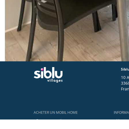
Sibl
10 
336
Fra
Footer
ACHETER UN MOBIL HOME
INFORMA
En vente actuellement
Mention
Mobil homes neufs
Déclarat