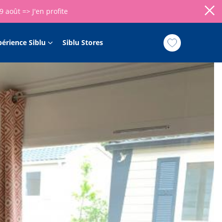
09 août =>
J'en profite
périence Siblu
Siblu Stores