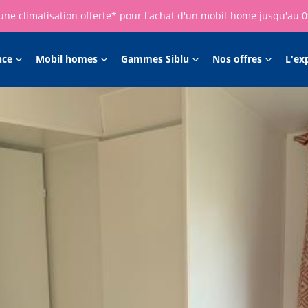
une climatisation offerte* pour l'achat d'un mobil-home jusqu'au 
nce
Mobil homes
Gammes Siblu
Nos offres
L'ex