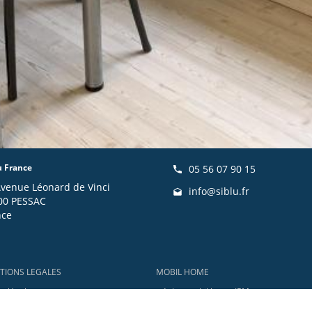
u France
05 56 07 90 15
Avenue Léonard de Vinci
info@siblu.fr
00 PESSAC
nce
TIONS LEGALES
MOBIL HOME
s légales
Achat mobil home IRM
ion d'accessibilité
Achat mobil home O'Hara