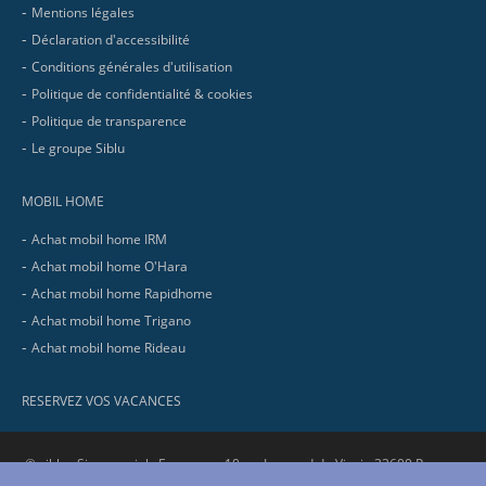
Mentions légales
Déclaration d'accessibilité
Conditions générales d'utilisation
Politique de confidentialité & cookies
Politique de transparence
Le groupe Siblu
MOBIL HOME
Achat mobil home IRM
Achat mobil home O'Hara
Achat mobil home Rapidhome
Achat mobil home Trigano
Achat mobil home Rideau
RESERVEZ VOS VACANCES
© siblu . Siege social : Europarc - 10 av. Leonard de Vinci - 33600 Pessac.
RCS Bordeaux : 321 737 736 - SIRET : 321 737 736 00058 - APE : 5530Z