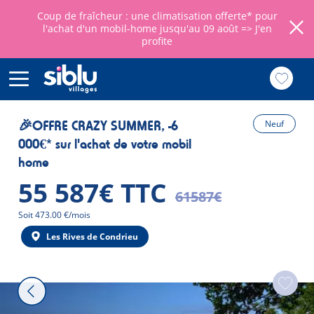
Coup de fraîcheur : une climatisation offerte* pour
l'achat d'un mobil-home jusqu'au 09 août =>
J'en
profite
Aller
au
🎉OFFRE CRAZY SUMMER, -6
Neuf
contenu
000€* sur l'achat de votre mobil
principal
home
55 587€ TTC
61587€
Mensualité
Soit 473.00 €/mois
Les Rives de Condrieu