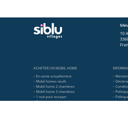
Sibl
10 
336
Fra
Footer
ACHETER UN MOBIL HOME
INFORMA
En vente actuellement
Mention
Mobil homes neufs
Déclarat
Mobil home 2 chambres
Conditio
Mobil home 3 chambres
Politiqu
1 nuit pour essayer
Politiq
Toutes nos réponses à vos questions
Le grou
Mobil home haut de gamme neuf et occasion
Prendre rdv en ligne