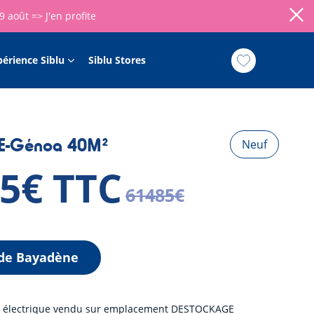
09 août =>
J'en profite
périence Siblu
Siblu Stores
 E-Génoa 40M²
Neuf
85€ TTC
61485€
 de Bayadène
 électrique vendu sur emplacement DESTOCKAGE