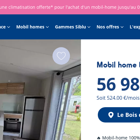
une climatisation offerte* pour l'achat d'un mobil-home jusqu'au 
nce
Mobil homes
Gammes Siblu
Nos offres
L'ex
Mobil home
56 9
Mensualité
Soit 524.00 €/mois
Le Bois
🔥 Mobil-home 100%