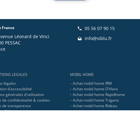
u France
05 56 07 90 15
Avenue Léonard de Vinci
info@siblu.fr
00 PESSAC
nce
TIONS LEGALES
MOBIL HOME
s légales
Achat mobil home IRM
ion d'accessibilité
Achat mobil home O'Hara
ns générales d'utilisation
Achat mobil home Rapidhome
e de confidentialité & cookies
Achat mobil home Trigano
ue de transparence
Achat mobil home Rideau
pe Siblu