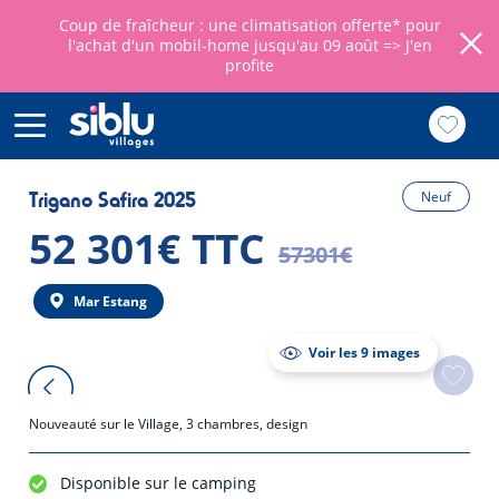
Coup de fraîcheur : une climatisation offerte* pour
l'achat d'un mobil-home jusqu'au 09 août =>
J'en
profite
Aller
au
Trigano Safira 2025
Neuf
contenu
principal
52 301€ TTC
57301€
Mar Estang
Voir les 9 images
Nouveauté sur le Village, 3 chambres, design
Disponible sur le camping