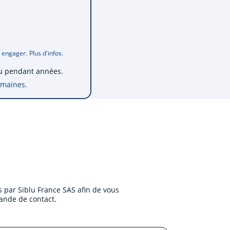
s engager.
Plus d'infos.
blu pendant
années.
emaines.
 par Siblu France SAS afin de vous
ande de contact.