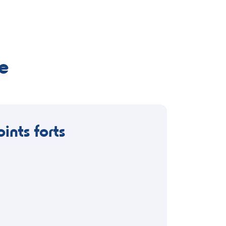
e
oints forts