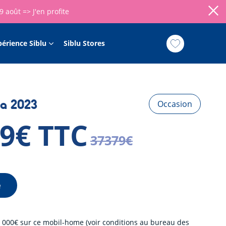
09 août =>
J'en profite
périence Siblu
Siblu Stores
ia 2023
Occasion
79€ TTC
37379€
e
 000€ sur ce mobil-home (voir conditions au bureau des