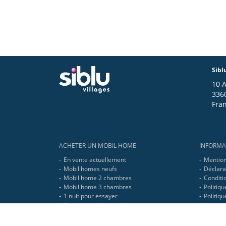
Sibl
10 
336
Fra
Footer
ACHETER UN MOBIL HOME
INFORMA
En vente actuellement
Mention
Mobil homes neufs
Déclarat
Mobil home 2 chambres
Conditio
Mobil home 3 chambres
Politiqu
1 nuit pour essayer
Politiq
Toutes nos réponses à vos questions
Le grou
Mobil home haut de gamme neuf et occasion
Prendre rdv en ligne