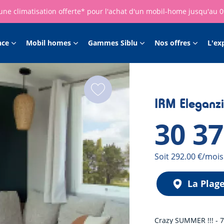
une climatisation offerte* pour l'achat d'un mobil-home jusqu'au 
nce
Mobil homes
Gammes Siblu
Nos offres
L'ex
IRM Eleganz
30 3
Mensualité
Soit 292.00 €/mois
La Plag
Crazy SUMMER !!! - 7