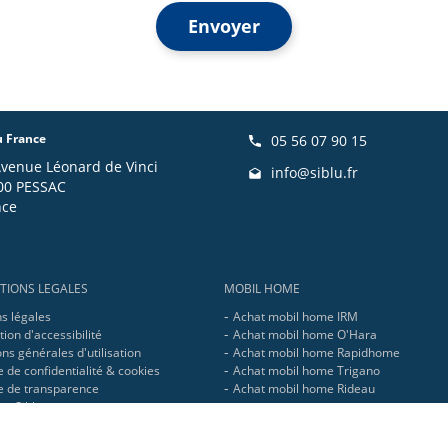
Envoyer
u France
05 56 07 90 15
Avenue Léonard de Vinci
info@siblu.fr
00 PESSAC
nce
TIONS LEGALES
MOBIL HOME
s légales
Achat mobil home IRM
ion d'accessibilité
Achat mobil home O'Hara
ns générales d'utilisation
Achat mobil home Rapidhome
e de confidentialité & cookies
Achat mobil home Trigano
ue de transparence
Achat mobil home Rideau
pe Siblu