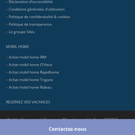
Déclaration d'accessibilité
Conditions générales d'utilisation
Politique de confidentialité & cookies
Politique de transparence
Le groupe Siblu
MOBIL HOME
Achat mobil home IRM
Achat mobil home O'Hara
Achat mobil home Rapidhome
Achat mobil home Trigano
Achat mobil home Rideau
RESERVEZ VOS VACANCES
© siblu . Siege social : Europarc - 10 av. Leonard de Vinci - 33600 Pessac.
RCS Bordeaux : 321 737 736 - SIRET : 321 737 736 00058 - APE : 5530Z
Contactez-nous
No.