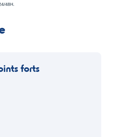
24/48H.
e
oints forts