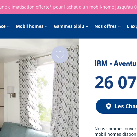
une climatisation offerte* pour l'achat d'un mobil-home jusqu'au 
nce
Mobil homes
Gammes Siblu
Nos offres
L'ex
IRM - Aventu
26 0
Les Cha
Nous sommes ouverts 
mobil homes disponib