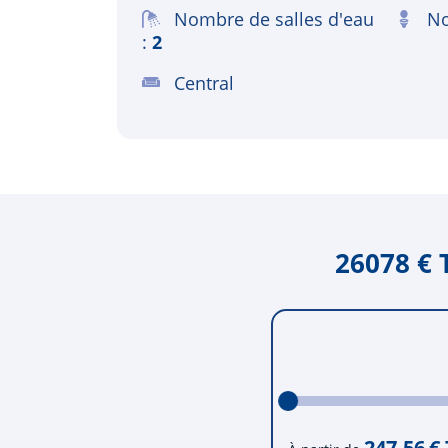
Nombre de salles d'eau
No
2
Central
26078 € 
247.56
€