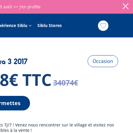
09 août =>
J'en profite
périence Siblu
Siblu Stores
ra 3 2017
Occasion
78€ TTC
34074€
rmettes
7j/7 ! Venez nous rencontrer sur le village et visitez nos
les à la vente !