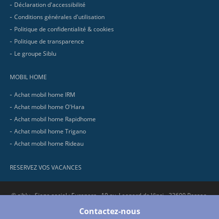
Déclaration d'accessibilité
Conditions générales d'utilisation
Politique de confidentialité & cookies
Politique de transparence
Le groupe Siblu
MOBIL HOME
Achat mobil home IRM
Achat mobil home O'Hara
Achat mobil home Rapidhome
Achat mobil home Trigano
Achat mobil home Rideau
RESERVEZ VOS VACANCES
© siblu . Siege social : Europarc - 10 av. Leonard de Vinci - 33600 Pessac.
RCS Bordeaux : 321 737 736 - SIRET : 321 737 736 00058 - APE : 5530Z
Contactez-nous
No.