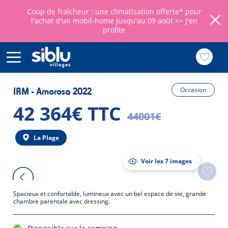
Coup de fraîcheur : une climatisation offerte* pour
l'achat d'un mobil-home jusqu'au 09 août =>
J'en
profite
Aller
au
IRM - Amorosa 2022
Occasion
contenu
principal
42 364€ TTC
44001€
La Plage
Voir les 7 images
Spacieux et confortable, lumineux avec un bel espace de vie, grande
chambre parentale avec dressing.