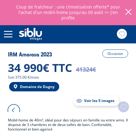
Coup de fraîcheur : une climatisation offerte* pour
l'achat d'un mobil-home jusqu'au 09 août =>
J'en
profite
Aller
au
IRM Amorosa 2023
Occasion
contenu
principal
34 990€ TTC
41324€
Mensualité
Soit 375.00 €/mois
Domaine de Dugny
Voir les 5 images
Mobil-home de 40m², idéal pour des séjours en famille ou entre amis. Il
dispose de 3 chambres et de deux salles de bain. Confortable,
fonctionnel et bien agencé