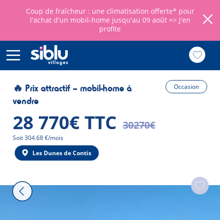
Coup de fraîcheur : une climatisation offerte* pour
l'achat d'un mobil-home jusqu'au 09 août =>
J'en
profite
Aller
au
🔥 Prix attractif – mobil-home à
Occasion
contenu
vendre
principal
28 770€ TTC
30270€
Mensualité
Soit 304.68 €/mois
Les Dunes de Contis