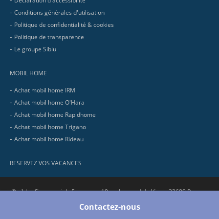
Déclaration d'accessibilité
Conditions générales d'utilisation
Politique de confidentialité & cookies
Politique de transparence
Le groupe Siblu
MOBIL HOME
Achat mobil home IRM
Achat mobil home O'Hara
Achat mobil home Rapidhome
Achat mobil home Trigano
Achat mobil home Rideau
RESERVEZ VOS VACANCES
© siblu . Siege social : Europarc - 10 av. Leonard de Vinci - 33600 Pessac.
RCS Bordeaux : 321 737 736 - SIRET : 321 737 736 00058 - APE : 5530Z
Contactez-nous
No.