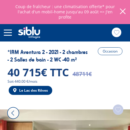
Coup de fraîcheur : une climatisation offerte* pour
l'achat d'un mobil-home jusqu'au 09 août =>
J'en
profite
Aller
au
*IRM Aventura 2 - 2021 - 2 chambres
Occasion
contenu
- 2 Salles de bain - 2 WC -40 m²
principal
40 715€ TTC
48711€
Mensualité
Soit 440.00 €/mois
Le Lac des Rêves