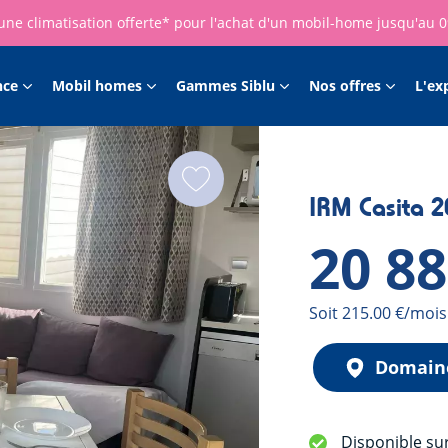
une climatisation offerte* pour l'achat d'un mobil-home jusqu'au 
nce
Mobil homes
Gammes Siblu
Nos offres
L'ex
IRM Casita 2
20 8
Mensualité
Soit 215.00 €/mois
Domain
Disponible su