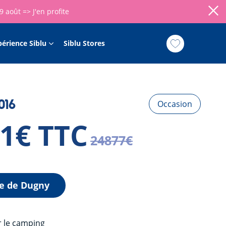
09 août =>
J'en profite
périence Siblu
Siblu Stores
016
Occasion
81€ TTC
24877€
e de Dugny
r le camping