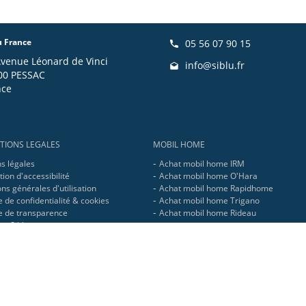
u France
05 56 07 90 15
Avenue Léonard de Vinci
info@siblu.fr
00 PESSAC
nce
TIONS LEGALES
MOBIL HOME
s légales
Achat mobil home IRM
ion d'accessibilité
Achat mobil home O'Hara
ns générales d'utilisation
Achat mobil home Rapidhome
e de confidentialité & cookies
Achat mobil home Trigano
ue de transparence
Achat mobil home Rideau
pe Siblu
 - 10 av. Leonard de Vinci - 33600 Pessac. RCS Bordeaux : 321 737 736 - SIRET : 3