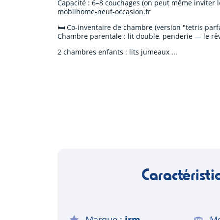
Capacité : 6–8 couchages (on peut même inviter 
mobilhome-neuf-occasion.fr
🛏️ Co-inventaire de chambre (version "tetris parfa
Chambre parentale : lit double, penderie — le rêv
2 chambres enfants : lits jumeaux
Caractéristi
Marque
irm
Mo