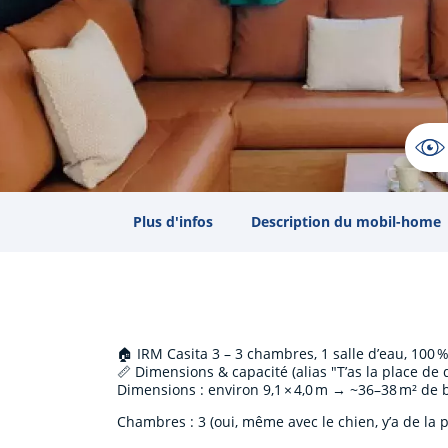
Plus d'infos
Description du mobil-home
🏠 IRM Casita 3 – 3 chambres, 1 salle d’eau, 100
📏 Dimensions & capacité (alias "T’as la place de 
Dimensions : environ 9,1 × 4,0 m → ~36–38 m² de
Chambres : 3 (oui, même avec le chien, y’a de la p