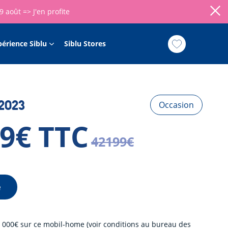
09 août =>
J'en profite
périence Siblu
Siblu Stores
 2023
Occasion
99€ TTC
42199€
e
 000€ sur ce mobil-home (voir conditions au bureau des