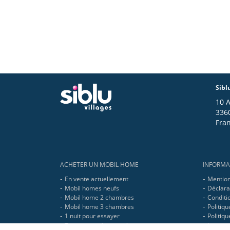
Sibl
10 
336
Fra
Footer
ACHETER UN MOBIL HOME
INFORMA
En vente actuellement
Mention
Mobil homes neufs
Déclarat
Mobil home 2 chambres
Conditio
Mobil home 3 chambres
Politiqu
1 nuit pour essayer
Politiq
Toutes nos réponses à vos questions
Le grou