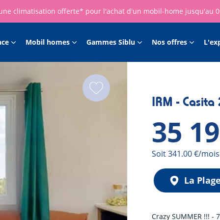
une climatisation offerte* pour l'achat d'un mobil-home jusqu'au 
nce
Mobil homes
Gammes Siblu
Nos offres
L'ex
IRM - Casita
35 1
Mensualité
Soit 341.00 €/mois
La Plag
Crazy SUMMER !!! - 7