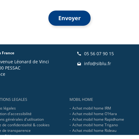
Envoyer
u France
05 56 07 90 15
Avenue Léonard de Vinci
info@siblu.fr
00 PESSAC
nce
TIONS LEGALES
MOBIL HOME
s légales
Achat mobil home IRM
ion d'accessibilité
Achat mobil home O'Hara
ns générales d'utilisation
Achat mobil home Rapidhome
e de confidentialité & cookies
Achat mobil home Trigano
ue de transparence
Achat mobil home Rideau
pe Siblu