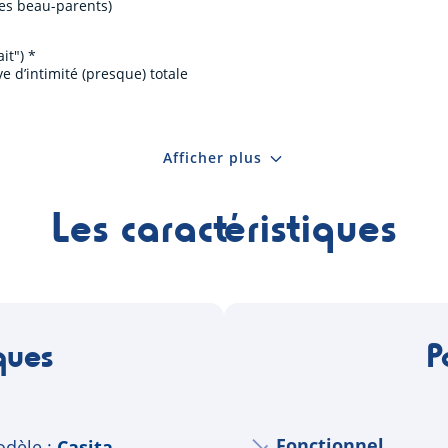
les beau-parents)
it") *
e d’intimité (presque) totale
Afficher plus
Les caractéristiques
ques
P
Fonctionnel
dèle
Casita