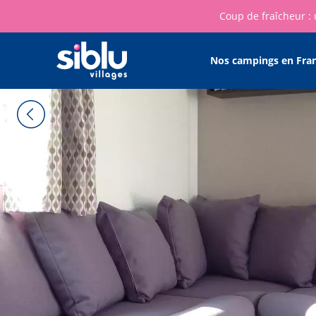
Coup de fraîcheur : 
Nos campings en Fra
Main
navigation
Aller
au
contenu
principal