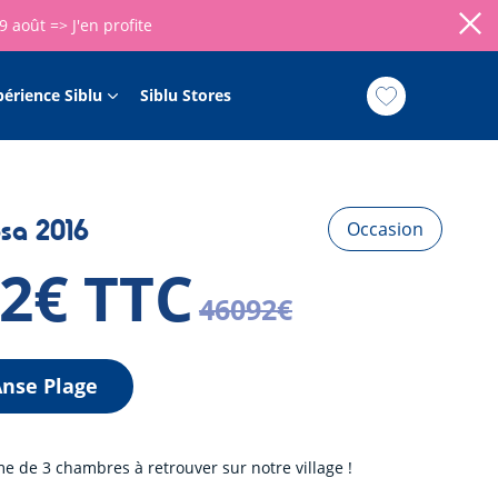
09 août =>
J'en profite
périence Siblu
Siblu Stores
sa 2016
Occasion
92€ TTC
46092€
nse Plage
 de 3 chambres à retrouver sur notre village !