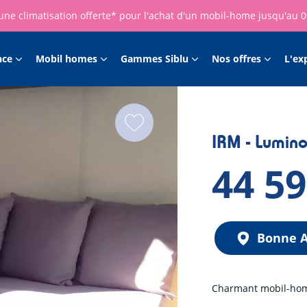
une climatisation offerte* pour l'achat d'un mobil-home jusqu'au 
nce
Mobil homes
Gammes Siblu
Nos offres
L'ex
IRM - Lumino
44 5
Bonne A
Charmant mobil-home