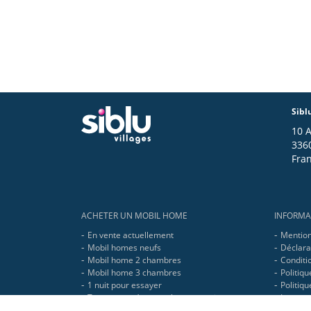
Sibl
10 
336
Fra
Footer
ACHETER UN MOBIL HOME
INFORMA
En vente actuellement
Mention
Mobil homes neufs
Déclarat
Mobil home 2 chambres
Conditio
Mobil home 3 chambres
Politiqu
1 nuit pour essayer
Politiq
Toutes nos réponses à vos questions
Le grou
Mobil home haut de gamme neuf et occasion