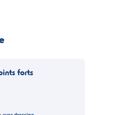
e
oints forts
 avec dressing