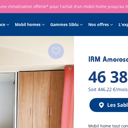
une climatisation offerte* pour l'achat d'un mobil-home jusqu'au 
nce
Mobil homes
Gammes Siblu
Nos offres
L'ex
IRM Amorosa
46 3
Mensualité
Soit 446.22 €/mois
Les Sab
Mobil home tout conf