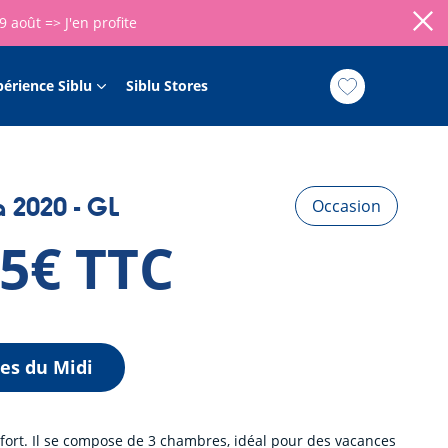
09 août =>
J'en profite
périence Siblu
Siblu Stores
 2020 - GL
Occasion
85€ TTC
les du Midi
ort. Il se compose de 3 chambres, idéal pour des vacances