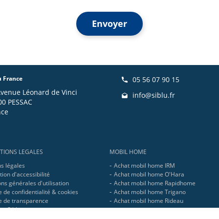
Envoyer
u France
05 56 07 90 15
Avenue Léonard de Vinci
info@siblu.fr
00 PESSAC
nce
TIONS LEGALES
MOBIL HOME
s légales
Achat mobil home IRM
ion d'accessibilité
Achat mobil home O'Hara
ns générales d'utilisation
Achat mobil home Rapidhome
e de confidentialité & cookies
Achat mobil home Trigano
ue de transparence
Achat mobil home Rideau
pe Siblu