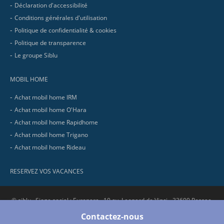
Déclaration d'accessibilité
Conditions générales d'utilisation
Politique de confidentialité & cookies
Politique de transparence
Le groupe Siblu
MOBIL HOME
Achat mobil home IRM
Achat mobil home O'Hara
Achat mobil home Rapidhome
Achat mobil home Trigano
Achat mobil home Rideau
RESERVEZ VOS VACANCES
© siblu . Siege social : Europarc - 10 av. Leonard de Vinci - 33600 Pessac.
RCS Bordeaux : 321 737 736 - SIRET : 321 737 736 00058 - APE : 5530Z
Contactez-nous
No.