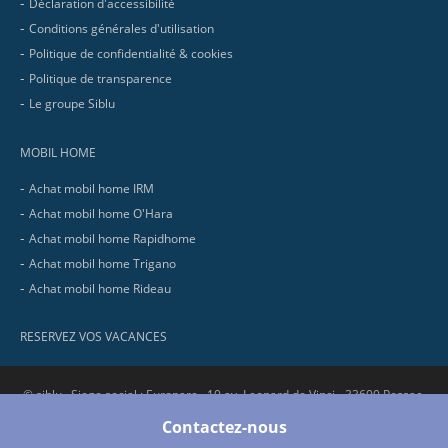
Déclaration d'accessibilité
Conditions générales d'utilisation
Politique de confidentialité & cookies
Politique de transparence
Le groupe Siblu
MOBIL HOME
Achat mobil home IRM
Achat mobil home O'Hara
Achat mobil home Rapidhome
Achat mobil home Trigano
Achat mobil home Rideau
RESERVEZ VOS VACANCES
© siblu . Siege social : Europarc - 10 av. Leonard de Vinci - 33600 Pessac.
RCS Bordeaux : 321 737 736 - SIRET : 321 737 736 00058 - APE : 5530Z
Contactez-nous
No.