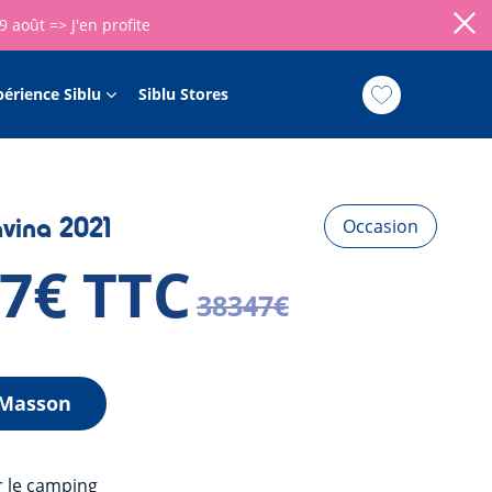
09 août =>
J'en profite
périence Siblu
Siblu Stores
ina 2021
Occasion
47€ TTC
38347€
 Masson
r le camping