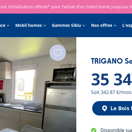
une climatisation offerte* pour l'achat d'un mobil-home jusqu'au 
nce
Mobil homes
Gammes Siblu
Nos offres
L'ex
TRIGANO Sav
35 3
Mensualité
Soit 342.87 €/mois
Le Bois
Disponible su