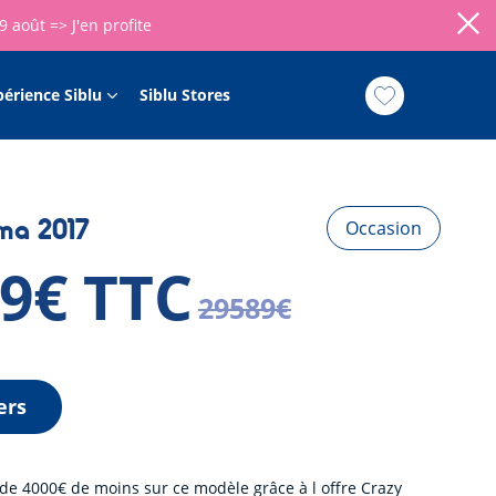
09 août =>
J'en profite
périence Siblu
Siblu Stores
ima 2017
Occasion
89€ TTC
29589€
ers
 de 4000€ de moins sur ce modèle grâce à l offre Crazy