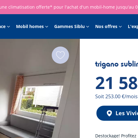
une climatisation offerte* pour l'achat d'un mobil-home jusqu'au 
nce
Mobil homes
Gammes Siblu
Nos offres
L'ex
trigano subl
21 5
Mensualité
Soit 253.00 €/mois
Les Vivi
Destockage! Profitez