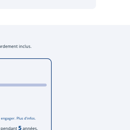
cordement inclus.
s engager.
Plus d'infos.
5
lu pendant
années.