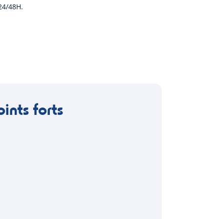
24/48H.
oints forts