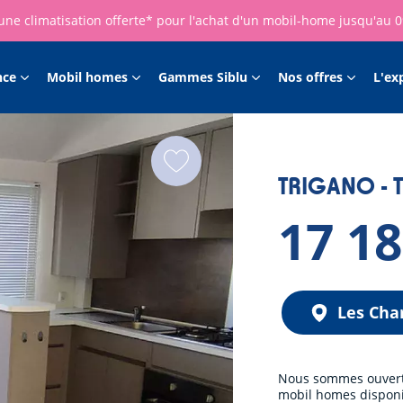
une climatisation offerte* pour l'achat d'un mobil-home jusqu'au 
nce
Mobil homes
Gammes Siblu
Nos offres
L'ex
TRIGANO - T
17 1
Les Cha
Nous sommes ouverts 
mobil homes disponib