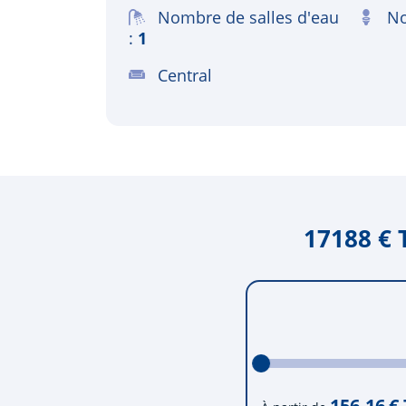
Nombre de salles d'eau
No
1
Central
17188 € 
156.16
€