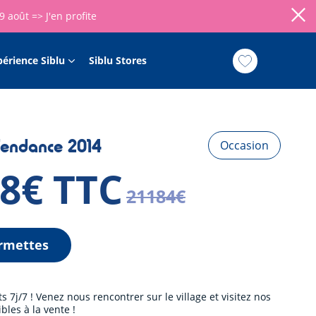
09 août =>
J'en profite
périence Siblu
Siblu Stores
endance 2014
Occasion
88€ TTC
21184€
rmettes
7j/7 ! Venez nous rencontrer sur le village et visitez nos
les à la vente !